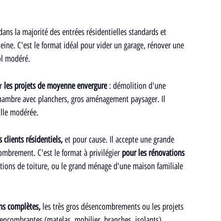
 dans la majorité des entrées résidentielles standards et 
leine. C'est le format idéal pour vider un garage, rénover une 
ol modéré.
r
 les projets de moyenne envergure
 : démolition d'une 
chambre avec planchers, gros aménagement paysager. Il 
ille modérée.
 clients résidentiels,
 et pour cause. Il accepte une grande 
mbrement. C'est le format à privilégier 
pour les rénovations 
ections de toiture, ou le grand ménage d'une maison familiale 
ns complètes,
 les très gros désencombrements ou les projets 
 encombrantes (matelas, mobilier, branches, isolants).