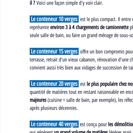
il ?
 Voici une façon simple d'y voir clair.
 Le conteneur 10 verges 
 est le plus compact. Il entre
représente 
environ 3 à 4 chargements de camionnette
 p
seule salle de bain, ou faire un grand ménage de sous-s
 Le conteneur 15 verges 
 offre un bon compromis pou
terrasse, retrait d'un vieux cabanon, rénovation d'une 
convient aussi très bien aux vidages de succession de ta
 Le conteneur 20 verges 
 est 
le plus populaire chez nos
quantité de matières tout en restant raisonnable en enco
majeures
 (cuisine + salle de bain, par exemple), les réf
après plusieurs décennies.
 Le conteneur 40 verges 
 est conçu pour 
les démolitio
qui génèrent 
un grand volume de matières
 légères mais