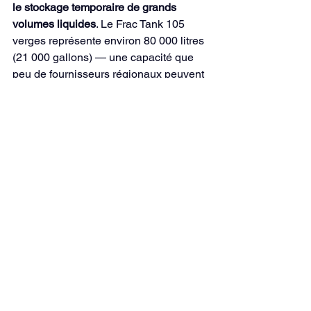
le stockage temporaire de grands 
volumes liquides
. Le Frac Tank 105 
verges représente environ 80 000 litres 
(21 000 gallons) — une capacité que 
peu de fournisseurs régionaux peuvent 
offrir.
Idéal pour
 :
Stockage prolongé d'eaux 
contaminées
Récupération d'eaux de fouille et 
de pompage de chantier
Boues et liquides industriels en 
grand volume
Opérations municipales 
d'envergure
Chantiers où le volume dépasse 
ce qu'un roll-off peut contenir