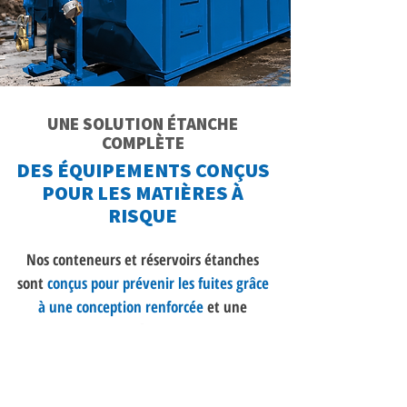
UNE SOLUTION ÉTANCHE
COMPLÈTE
DES ÉQUIPEMENTS CONÇUS
POUR LES MATIÈRES À
RISQUE
Nos conteneurs et réservoirs étanches
sont
conçus pour prévenir les fuites grâce
à une conception renforcée
et une
inspection complète avant chaque
déploiement. Ils permettent le transport
sécuritaire de matières liquides ou
contaminées, tout en respectant les